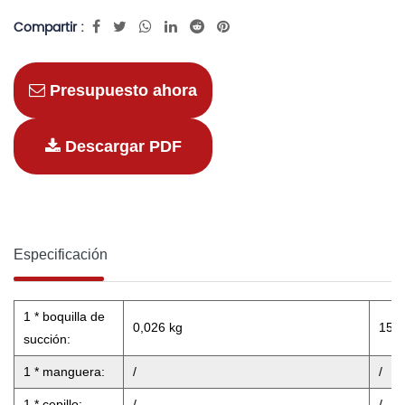
Compartir :
Presupuesto ahora
Descargar PDF
Especificación
1 * boquilla de
0,026 kg
15,4
succión:
1 * manguera:
/
/
1 * cepillo:
/
/