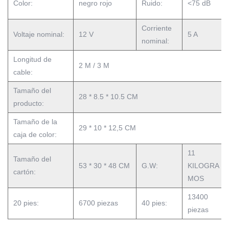
Color:
negro rojo
Ruido:
<75 dB
Corriente
Voltaje nominal:
12 V
5 A
nominal:
Longitud de
2 M / 3 M
cable:
Tamaño del
28 * 8.5 * 10.5 CM
producto:
Tamaño de la
29 * 10 * 12,5 CM
caja de color:
11
Tamaño del
53 * 30 * 48 CM
G.W:
KILOGRA
cartón:
MOS
13400
20 pies:
6700 piezas
40 pies:
piezas