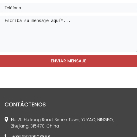
CONTÁCTENOS
No.20 Huikang Road, Simen Town, YUYAO, NINGBO,
Zhejiang, 315470, China
+86 15979503858